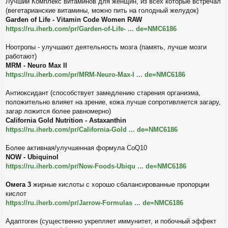
Лучший Комплекс витаминов для женщин, из всех которые встречал
(вегетарианские витамины, можно пить на голодный желудок)
Garden of Life - Vitamin Code Women RAW
https://ru.iherb.com/pr/Garden-of-Life- ... de=NMC6186
Ноотропы - улучшают деятельность мозга (память, лучше мозги
работают)
MRM - Neuro Max II
https://ru.iherb.com/pr/MRM-Neuro-Max-I ... de=NMC6186
Антиоксидант (способствует замедлению старения организма,
положительно влияет на зрение, кожа лучше сопротивляется загару,
загар ложится более равномерно)
California Gold Nutrition - Astaxanthin
https://ru.iherb.com/pr/California-Gold ... de=NMC6186
Более активная/улучшенная формула CoQ10
NOW - Ubiquinol
https://ru.iherb.com/pr/Now-Foods-Ubiqu ... de=NMC6186
Омега 3
жирные кислоты с хорошо сбалансированные пропорции
кислот
https://ru.iherb.com/pr/Jarrow-Formulas ... de=NMC6186
Адаптоген (существенно укрепляет иммунитет, и побочный эффект