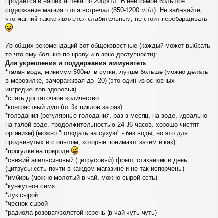
продаётся в наших аптека по 200р/1л. В ней самое большое
содержание магния что я встречал (850-1200 мг/л). Не забывайте,
что магний также является слабительным, не стоит перебарщивать
Из общих рекомендаций вот общеизвестные (каждый может выбрать
то что ему больше по нраву и в зоне доступности):
Для укрепления и поддержания иммунитета
*талая вода, минимум 500мл в сутки, лучше больше (можно делать
в морозилке, замораживая до -20) (это один из основных
ингредиентов здоровья)
*спать достаточное количество
*контрастный душ (от 3х циклов за раз)
*голодания (регулярные голодания, раз в месяц, на воде, идеально
на талой воде, продолжительностью 24-36 часов, хорошо чистят
организм) (можно "голодать на сухую" - без воды, но это для
продвинутых и с опытом, которые понимают зачем и как)
*прогулки на природе
*свежий апельсиновый (цитрусовый) фреш, стаканчик в день
(цитрусы есть почти в каждом магазине и не так испорчены)
*имбирь (можно молотый в чай, можно сырой есть)
*кунжутное семя
*лук сырой
*чеснок сырой
*радиола розовая/золотой корень (в чай чуть-чуть)