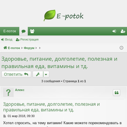
Е-поток
Вход
Регистрация
ор
ол
хо
ег
Е-поток
ум
Форум
ьз
д
ис
ы
ов
тр
Здоровье, питание, долголетие, полезная и
правильная еда, витамины и тд.
ат
ац
Ответить
ел
ия
3 сообщения • Страница
1
из
1
и
Алекс
Здоровье, питание, долголетие, полезная и
правильная еда, витамины и тд.
С
01 мар 2018, 09:30
о
Хотел спросить, на тему витамин! Какие можете порекомендовать в
о