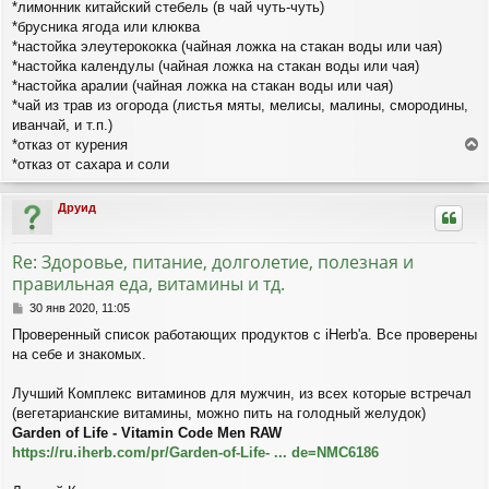
*лимонник китайский стебель (в чай чуть-чуть)
*брусника ягода или клюква
*настойка элеутерококка (чайная ложка на стакан воды или чая)
*настойка календулы (чайная ложка на стакан воды или чая)
*настойка аралии (чайная ложка на стакан воды или чая)
*чай из трав из огорода (листья мяты, мелисы, малины, смородины,
иванчай, и т.п.)
*отказ от курения
е
*отказ от сахара и соли
р
н
Друид
у
т
ь
Re: Здоровье, питание, долголетие, полезная и
с
правильная еда, витамины и тд.
я
к
С
30 янв 2020, 11:05
н
о
Проверенный список работающих продуктов с iHerb'а. Все проверены
а
о
ч
на себе и знакомых.
б
а
щ
л
е
Лучший Комплекс витаминов для мужчин, из всех которые встречал
н
у
(вегетарианские витамины, можно пить на голодный желудок)
и
Garden of Life - Vitamin Code Men RAW
е
https://ru.iherb.com/pr/Garden-of-Life- ... de=NMC6186