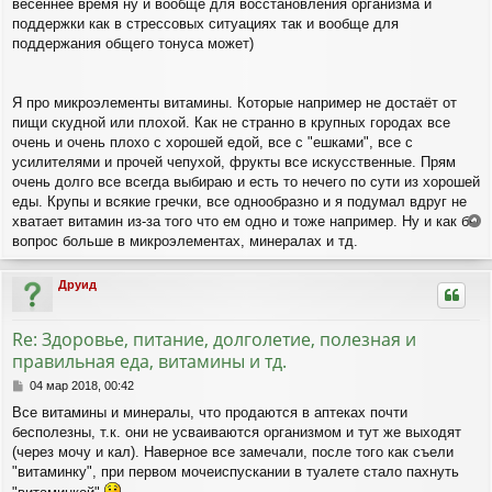
весеннее время ну и вообще для восстановления организма и
б
щ
поддержки как в стрессовых ситуациях так и вообще для
е
поддержания общего тонуса может)
н
и
е
Я про микроэлементы витамины. Которые например не достаёт от
пищи скудной или плохой. Как не странно в крупных городах все
очень и очень плохо с хорошей едой, все с "ешками", все с
усилителями и прочей чепухой, фрукты все искусственные. Прям
очень долго все всегда выбираю и есть то нечего по сути из хорошей
еды. Крупы и всякие гречки, все однообразно и я подумал вдруг не
хватает витамин из-за того что ем одно и тоже например. Ну и как бы
е
вопрос больше в микроэлементах, минералах и тд.
р
н
Друид
у
т
ь
Re: Здоровье, питание, долголетие, полезная и
с
правильная еда, витамины и тд.
я
к
С
04 мар 2018, 00:42
н
о
Все витамины и минералы, что продаются в аптеках почти
а
о
ч
бесполезны, т.к. они не усваиваются организмом и тут же выходят
б
а
щ
(через мочу и кал). Наверное все замечали, после того как съели
л
е
"витаминку", при первом мочеиспускании в туалете стало пахнуть
н
у