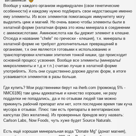
"витаминкой"
и
Вообще у каждого организм индивидуален (свои генетические
е
особенности) и каждому нужно подбирать свои недостающие именно
ему элементы. Из всех элементов помогающих иммунитету могу
выделить цинк и магний. Но очень важно чтобы элементы были в
хелатной форме (хелатная форма это ионы минерала в соединении
с аминокислотами. Аминокислота как бы держит элемент в клешне.
Отсюда и название "chele" по гречески - клешня), т.к. минералы в
хелатной форме не требуют дополнительных превращений в
организме, т.к они являются готовыми к использованию и
транспортировки клетками эпителия тонкой кишки, где происходит
основной процесс усвоения. Вообще все элементы (минералы/
микроэлементы и т.д и т.п.) считаю лучше в хелатной форме
употреблять. Хоть они существенно дороже других форм, в итоге
усваивается элементов в разы больше.
Где купить? Мои родственники берут на iherb.com (промокод 5% -
NMC6186) там цены адекватные и качество хорошее, ни разу
подделки не попадались, да и по отзывам людей там можно
прикинуть рабочий препарат или нет, хотя последнее время там куча
мусора в отзывах. Плюс там есть препараты в вегетарианских
капсулах (без желатина). Из проверенных брендов могу назвать:
Carlson Labs, Now Foods, чуть хуже будет Source Naturals.
Есть ещё хорошая минеральная вода "Donate Mg" (донат магния),