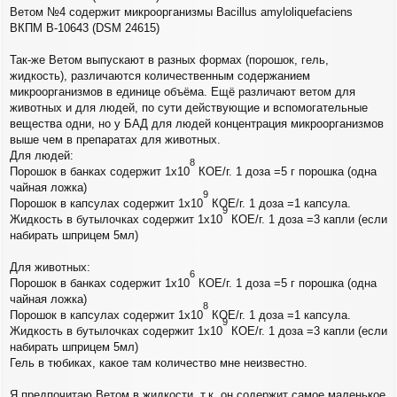
Ветом №4 содержит микроорганизмы Bacillus amyloliquefaciens
ВКПМ В-10643 (DSM 24615)
Так-же Ветом выпускают в разных формах (порошок, гель,
жидкость), различаются количественным содержанием
микроорганизмов в единице объёма. Ещё различают ветом для
животных и для людей, по сути действующие и вспомогательные
вещества одни, но у БАД для людей концентрация микроорганизмов
выше чем в препаратах для животных.
Для людей:
8
Порошок в банках содержит 1х10
КОЕ/г. 1 доза =5 г порошка (одна
чайная ложка)
9
Порошок в капсулах содержит 1х10
КОЕ/г. 1 доза =1 капсула.
9
Жидкость в бутылочках содержит 1х10
КОЕ/г. 1 доза =3 капли (если
набирать шприцем 5мл)
Для животных:
6
Порошок в банках содержит 1х10
КОЕ/г. 1 доза =5 г порошка (одна
чайная ложка)
8
Порошок в капсулах содержит 1х10
КОЕ/г. 1 доза =1 капсула.
9
Жидкость в бутылочках содержит 1х10
КОЕ/г. 1 доза =3 капли (если
набирать шприцем 5мл)
Гель в тюбиках, какое там количество мне неизвестно.
Я предпочитаю Ветом в жидкости, т.к. он содержит самое маленькое