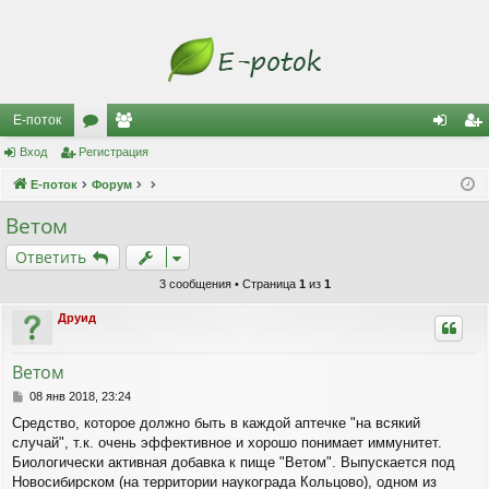
Е-поток
Вход
Регистрация
ор
ол
хо
ег
Е-поток
ум
Форум
ьз
д
ис
ы
ов
тр
Ветом
ат
ац
Ответить
ел
ия
3 сообщения • Страница
1
из
1
и
Друид
Ветом
С
08 янв 2018, 23:24
о
Средство, которое должно быть в каждой аптечке "на всякий
о
случай", т.к. очень эффективное и хорошо понимает иммунитет.
б
щ
Биологически активная добавка к пище "Ветом". Выпускается под
е
Новосибирском (на территории наукограда Кольцово), одном из