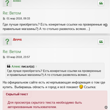
Алекс
у
т
ь
Re: Ветом
с
я
С
01 мар 2018, 09:33
к
о
Где лучше приобретать? Есть конкретные ссылки на проверенные и
о
н
правильные магазины?) А то столько развелось всяких...)
е
б
а
р
щ
ч
е
н
а
Друид
н
у
л
и
т
у
е
ь
Re: Ветом
с
я
С
03 мар 2018, 23:57
к
о
о
н
Алекс
писал(а):
↑
б
а
Где лучше приобретать? Есть конкретные ссылки на проверенные
щ
ч
и правильные магазины?) А то столько развелось всяких...)
е
а
н
л
На официальном сайте есть исчерпывающая информация о том где
и
у
е
купить. Выбираешь область и город и всё покажет
Ссылка:
Скрытый текст
Для просмотра скрытого текста необходимо быть
авторизованным пользователем.