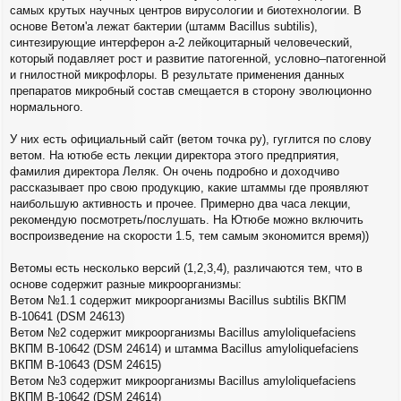
н
самых крутых научных центров вирусологии и биотехнологии. В
и
основе Ветом'а лежат бактерии (штамм Bacillus subtilis),
е
синтезирующие интерферон a-2 лейкоцитарный человеческий,
который подавляет рост и развитие патогенной, условно–патогенной
и гнилостной микрофлоры. В результате применения данных
препаратов микробный состав смещается в сторону эволюционно
нормального.
У них есть официальный сайт (ветом точка ру), гуглится по слову
ветом. На ютюбе есть лекции директора этого предприятия,
фамилия директора Леляк. Он очень подробно и доходчиво
рассказывает про свою продукцию, какие штаммы где проявляют
наибольшую активность и прочее. Примерно два часа лекции,
рекомендую посмотреть/послушать. На Ютюбе можно включить
воспроизведение на скорости 1.5, тем самым экономится время))
Ветомы есть несколько версий (1,2,3,4), различаются тем, что в
основе содержит разные микроорганизмы:
Ветом №1.1 содержит микроорганизмы Bacillus subtilis ВКПМ
В-10641 (DSM 24613)
Ветом №2 содержит микроорганизмы Bacillus amyloliquefaciens
ВКПМ В-10642 (DSM 24614) и штамма Bacillus amyloliquefaciens
ВКПМ В-10643 (DSM 24615)
Ветом №3 содержит микроорганизмы Bacillus amyloliquefaciens
ВКПМ В-10642 (DSM 24614)