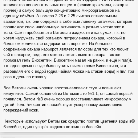
количество вспомогательных веществ (всякие крахмалы, сахар и
прочее) и самую большую концентрацию микроорганизмов на
единицу объёма. А номера 2.26 и 2.25 считаю оптимальным
вариантом, т.к. они содержат в себе всю линейку штаммов, которые
проявляют свою наибольшую активность в разных частях жкт и
тела. Сам я пробовал эти Ветомы в жидкости и капсулах, т.к. не
хотел нагружать свой организм потреблением сахара, который в
большом количестве содержится в порошке. Но большое
содрежание сахара наоборот является плюсом для тех кто любит
чай с сахаром, ведь его можно ложить вместо сахара. Так-же
пробовал гель Биосептин. Биосептин мазал на ранки, и ещё и пил)),
т.к. одно время не где было купить ничего кроме Биосептина, и я
разбавлял его с водой (одна чайная ложка на стакан воды) и пил три
раза в день по стакану.
Все Ветомы очень хорошо восстанавливают стул и повышают
иммунитет. Самый основной из Ветомов это №1.1, он самый первый
появился. Ветом №3 очень хорошо восстанавливает микрофлору у
детей. Гель Биосептин способствует ускоренному заживлению
повреждений кожи.
Некоторые используют Ветом как средство против цветения воды в
е
бассейне, один пузырёк жидкого ветома на бассейн.
р
н