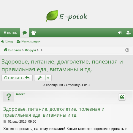
Е-поток
Вход
Регистрация
ор
ол
хо
ег
Е-поток
ум
Форум
ьз
д
ис
ы
ов
тр
Здоровье, питание, долголетие, полезная и
правильная еда, витамины и тд.
ат
ац
Ответить
ел
ия
3 сообщения • Страница
1
из
1
и
Алекс
Здоровье, питание, долголетие, полезная и
правильная еда, витамины и тд.
С
01 мар 2018, 09:30
о
Хотел спросить, на тему витамин! Какие можете порекомендовать в
о