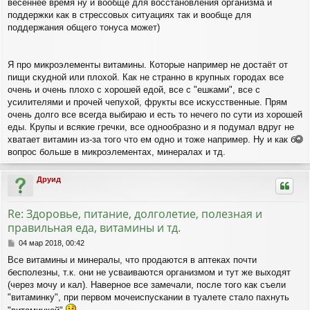
весеннее время ну и вообще для восстановления организма и
б
щ
поддержки как в стрессовых ситуациях так и вообще для
е
поддержания общего тонуса может)
н
и
е
Я про микроэлементы витамины. Которые например не достаёт от
пищи скудной или плохой. Как не странно в крупных городах все
очень и очень плохо с хорошей едой, все с "ешками", все с
усилителями и прочей чепухой, фрукты все искусственные. Прям
очень долго все всегда выбираю и есть то нечего по сути из хорошей
еды. Крупы и всякие гречки, все однообразно и я подумал вдруг не
хватает витамин из-за того что ем одно и тоже например. Ну и как бы
е
вопрос больше в микроэлементах, минералах и тд.
р
н
Друид
у
т
ь
Re: Здоровье, питание, долголетие, полезная и
с
правильная еда, витамины и тд.
я
к
С
04 мар 2018, 00:42
н
о
Все витамины и минералы, что продаются в аптеках почти
а
о
ч
бесполезны, т.к. они не усваиваются организмом и тут же выходят
б
а
щ
(через мочу и кал). Наверное все замечали, после того как съели
л
е
"витаминку", при первом мочеиспускании в туалете стало пахнуть
н
у