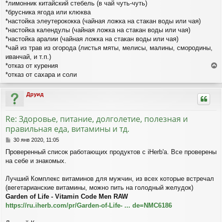
*лимонник китайский стебель (в чай чуть-чуть)
*брусника ягода или клюква
*настойка элеутерококка (чайная ложка на стакан воды или чая)
*настойка календулы (чайная ложка на стакан воды или чая)
*настойка аралии (чайная ложка на стакан воды или чая)
*чай из трав из огорода (листья мяты, мелисы, малины, смородины,
иванчай, и т.п.)
*отказ от курения
е
*отказ от сахара и соли
р
н
Друид
у
т
ь
Re: Здоровье, питание, долголетие, полезная и
с
правильная еда, витамины и тд.
я
к
С
30 янв 2020, 11:05
н
о
Проверенный список работающих продуктов с iHerb'а. Все проверены
а
о
ч
на себе и знакомых.
б
а
щ
л
е
Лучший Комплекс витаминов для мужчин, из всех которые встречал
н
у
(вегетарианские витамины, можно пить на голодный желудок)
и
Garden of Life - Vitamin Code Men RAW
е
https://ru.iherb.com/pr/Garden-of-Life- ... de=NMC6186