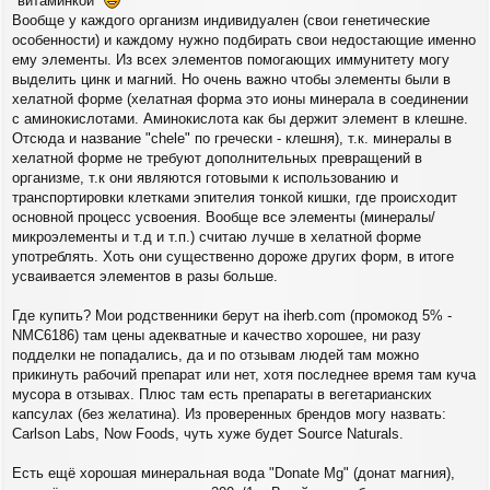
"витаминкой"
и
Вообще у каждого организм индивидуален (свои генетические
е
особенности) и каждому нужно подбирать свои недостающие именно
ему элементы. Из всех элементов помогающих иммунитету могу
выделить цинк и магний. Но очень важно чтобы элементы были в
хелатной форме (хелатная форма это ионы минерала в соединении
с аминокислотами. Аминокислота как бы держит элемент в клешне.
Отсюда и название "chele" по гречески - клешня), т.к. минералы в
хелатной форме не требуют дополнительных превращений в
организме, т.к они являются готовыми к использованию и
транспортировки клетками эпителия тонкой кишки, где происходит
основной процесс усвоения. Вообще все элементы (минералы/
микроэлементы и т.д и т.п.) считаю лучше в хелатной форме
употреблять. Хоть они существенно дороже других форм, в итоге
усваивается элементов в разы больше.
Где купить? Мои родственники берут на iherb.com (промокод 5% -
NMC6186) там цены адекватные и качество хорошее, ни разу
подделки не попадались, да и по отзывам людей там можно
прикинуть рабочий препарат или нет, хотя последнее время там куча
мусора в отзывах. Плюс там есть препараты в вегетарианских
капсулах (без желатина). Из проверенных брендов могу назвать:
Carlson Labs, Now Foods, чуть хуже будет Source Naturals.
Есть ещё хорошая минеральная вода "Donate Mg" (донат магния),