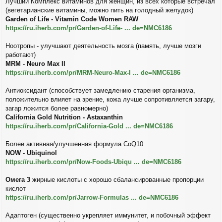
Лучший Комплекс витаминов для женщин, из всех которые встречал
(вегетарианские витамины, можно пить на голодный желудок)
Garden of Life - Vitamin Code Women RAW
https://ru.iherb.com/pr/Garden-of-Life- ... de=NMC6186
Ноотропы - улучшают деятельность мозга (память, лучше мозги
работают)
MRM - Neuro Max II
https://ru.iherb.com/pr/MRM-Neuro-Max-I ... de=NMC6186
Антиоксидант (способствует замедлению старения организма,
положительно влияет на зрение, кожа лучше сопротивляется загару,
загар ложится более равномерно)
California Gold Nutrition - Astaxanthin
https://ru.iherb.com/pr/California-Gold ... de=NMC6186
Более активная/улучшенная формула CoQ10
NOW - Ubiquinol
https://ru.iherb.com/pr/Now-Foods-Ubiqu ... de=NMC6186
Омега 3
жирные кислоты с хорошо сбалансированные пропорции
кислот
https://ru.iherb.com/pr/Jarrow-Formulas ... de=NMC6186
Адаптоген (существенно укрепляет иммунитет, и побочный эффект