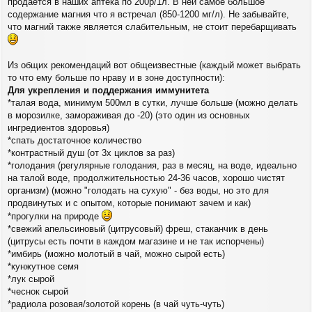
продаётся в наших аптека по 200р/1л. В ней самое большое
содержание магния что я встречал (850-1200 мг/л). Не забывайте,
что магний также является слабительным, не стоит перебарщивать
Из общих рекомендаций вот общеизвестные (каждый может выбрать
то что ему больше по нраву и в зоне доступности):
Для укрепления и поддержания иммунитета
*талая вода, минимум 500мл в сутки, лучше больше (можно делать
в морозилке, замораживая до -20) (это один из основных
ингредиентов здоровья)
*спать достаточное количество
*контрастный душ (от 3х циклов за раз)
*голодания (регулярные голодания, раз в месяц, на воде, идеально
на талой воде, продолжительностью 24-36 часов, хорошо чистят
организм) (можно "голодать на сухую" - без воды, но это для
продвинутых и с опытом, которые понимают зачем и как)
*прогулки на природе
*свежий апельсиновый (цитрусовый) фреш, стаканчик в день
(цитрусы есть почти в каждом магазине и не так испорчены)
*имбирь (можно молотый в чай, можно сырой есть)
*кунжутное семя
*лук сырой
*чеснок сырой
*радиола розовая/золотой корень (в чай чуть-чуть)