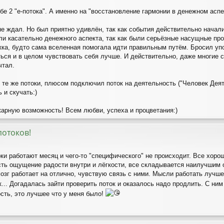
бе 2 "е-потока". А именно на "восстановление гармонии в денежном аспе
не ждал. Но был приятно удивлён, так как события действительно начал
ли касательно денежного аспекта, так как были серьёзные насущные про
жка, будто сама вселенная помогала идти правильным путём. Бросил упо
ться и в целом чувствовать себя лучше. И действительно, даже многие 
чтал.
те же потоки, плюсом подключил поток на деятельность ("Человек Деяте
 и скучать:)
арную возможность! Всем любви, успеха и процветания:)
потоков!
оки работают месяц и чего-то "специфического" не происходит. Все хор
сть ощущение радости внутри и лёгкости, все складывается наилучшим 
мозг работает на отлично, чувствую связь с ними. Мысли работать лучш
к... Догадалась зайти проверить поток и оказалось надо продлить. С ни
сть, это лучшее что у меня было!