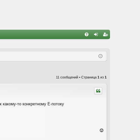
FA
хо
ег
Q
д
ис
тр
ац
11 сообщений • Страница
1
из
1
ия
к какому-то конкретному Е-потоку
В
е