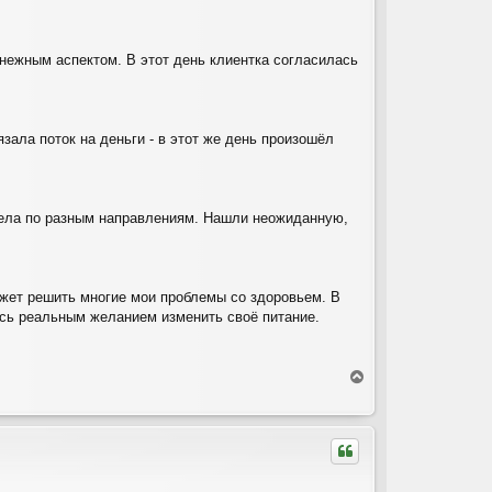
с
я
к
н
нежным аспектом. В этот день клиентка согласилась
а
ч
а
л
зала поток на деньги - в этот же день произошёл
у
лела по разным направлениям. Нашли неожиданную,
ожет решить многие мои проблемы со здоровьем. В
ась реальным желанием изменить своё питание.
В
е
р
н
у
т
ь