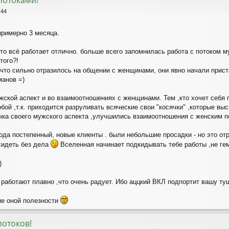
потоками!
:44
примерно 3 месяца.
что всё работает отлично. больше всего запомнилась работа с потоком 
того?!
,что сильно отразилось на общении с женщинами, они явно начали прис
манов =)
ской аспект и во взаимоотношениях с женщинами. Тем ,кто хочет себя п
бой ,т.к. приходится разруливать всяческие свои "косячки" ,которые вы
ачка своего мужского аспекта ,улучшились взаимоотношения с женским 
да постепенный, новые клиенты . были небольшие просадки - но это отра
 сидеть без дела
Вселенная начинает подкидывать тебе работы ,не гем
)
и работают плавно ,что очень радует. Ибо аццкий ВКЛ подпортит вашу т
ие оной полезности
потоков!