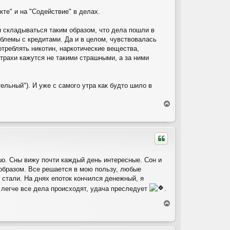
с
кте" и на "Содействие" в делах.
я
к
н
и складываться таким образом, что дела пошли в
а
блемы с кредитами. Да и в целом, чувствовалась
ч
треблять никотин, наркотические вещества,
а
страхи кажутся не такими страшными, а за ними
л
у
льный"). И уже с самого утра как будто шило в
В
е
р
н
у
т
ь
ошо. Сны вижу почти каждый день интересные. Сон и
с
образом. Все решается в мою пользу, любые
я
к
е стали. На днях епоток кончился денежный, я
н
м легче все дела происходят, удача преследует
.
а
ч
В
а
е
л
р
у
н