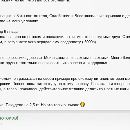
отоками, но вот, что удалось отследить:
зацию работы клеток тела, Содействие и Восстановление гармонии с де
тво на моих условиях.
ер 9 января
тала правила по потокам и подключила три вместо советуемых двух. Отвя
, в результате чего вернула ему предоплату (-5000р).
я с вопросами здоровья. Мои знакомые и знакомые знакомых. Много бо
 которую желательно оперировать, что опасно для здоровья.
комым, он рассказал на своём примере про систему питания, которая м
ерации. Посоветовал литературу по этому вопросу. Прочитала и загорел
, а теперь появилось действительное желание делать конкретные шаги.
е. Похудела на 2,5 кг. Но это только начало
потоков!
6