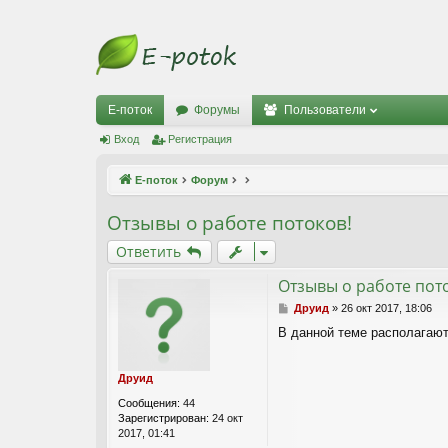
Е-поток
Форумы
Пользователи
Вход
Регистрация
Е-поток
Форум
Отзывы о работе потоков!
Ответить
Отзывы о работе пот
С
Друид
»
26 окт 2017, 18:06
о
В данной теме располагают
о
б
щ
Друид
е
н
Сообщения:
44
и
Зарегистрирован:
24 окт
е
2017, 01:41