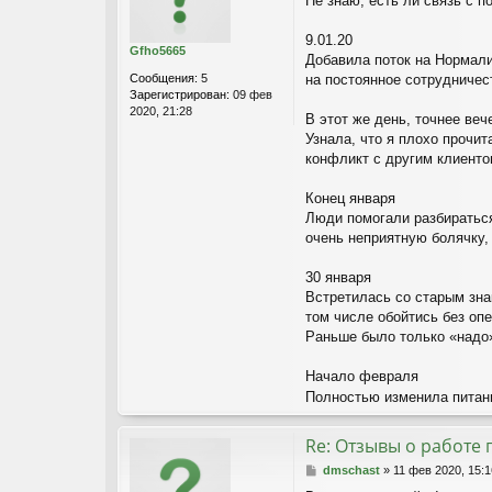
Не знаю, есть ли связь с п
о
б
щ
9.01.20
Gfho5665
е
Добавила поток на Нормали
н
Сообщения:
5
на постоянное сотрудничес
и
Зарегистрирован:
09 фев
е
2020, 21:28
В этот же день, точнее веч
Узнала, что я плохо прочи
конфликт с другим клиентом
Конец января
Люди помогали разбиратьс
очень неприятную болячку,
30 января
Встретилась со старым зна
том числе обойтись без оп
Раньше было только «надо»
Начало февраля
Полностью изменила питани
Re: Отзывы о работе 
С
dmschast
»
11 фев 2020, 15:1
о