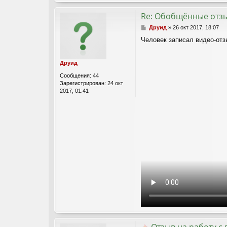
Re: Обобщённые отз
С
Друид
»
26 окт 2017, 18:07
о
Человек записал видео-отз
о
б
щ
Друид
е
н
Сообщения:
44
и
Зарегистрирован:
24 окт
е
2017, 01:41