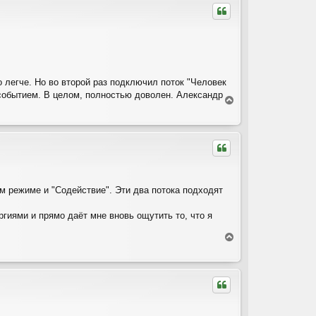
у
т
ь
с
я
к
н
 легче. Но во второй раз подключил поток "Человек
а
 событием. В целом, полностью доволен. Александр
ч
В
а
е
л
р
у
н
у
т
ь
с
м режиме и "Содействие". Эти два потока подходят
я
к
н
ргиями и прямо даёт мне вновь ощутить то, что я
а
ч
В
а
е
л
р
у
н
у
т
ь