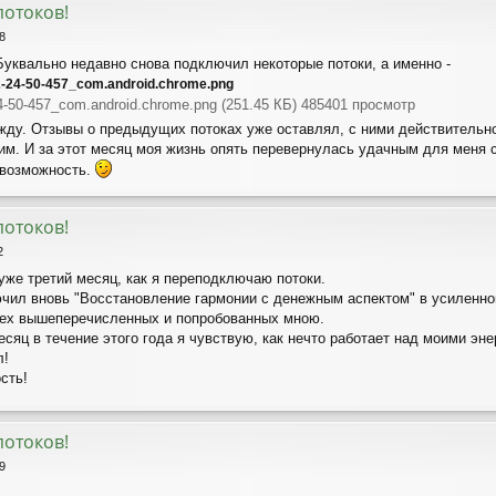
потоков!
8
Буквально недавно снова подключил некоторые потоки, а именно -
4-50-457_com.android.chrome.png (251.45 КБ) 485401 просмотр
е жду. Отзывы о предыдущих потоках уже оставлял, с ними действительно
им. И за этот месяц моя жизнь опять перевернулась удачным для меня
 возможность.
потоков!
2
уже третий месяц, как я переподключаю потоки.
ючил вновь "Восстановление гармонии с денежным аспектом" в усиленно
всех вышеперечисленных и попробованных мною.
есяц в течение этого года я чувствую, как нечто работает над моими эне
л!
сть!
потоков!
9