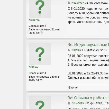
С
Nozdrya
»
31 янв 2020, 00:11
о
C 8.01.2020 подключил три
о
началу был большой приток
б
щ
не понятки, не совсем полу
Nozdrya
е
траты легко закрылись, да
н
Сообщения:
2
и
Зарегистрирован:
31 янв
е
2020, 00:07
Re: Индивидуальные 
С
Nikolay
»
11 фев 2020, 04:45
о
08.01.2020 запустил потоки
о
1. Чистка тел (нормальный) 
б
щ
2. Восстановление гармонии
Nikolay
е
н
Сообщения:
4
08.01.2020 в 19:25-19:30 п
и
Зарегистрирован:
30 янв
Особых изменений не наблю
е
2020, 14:52
Nikolay
Re: Отзывы о работе 
С
Gfho5665
»
11 фев 2020, 10:2
о