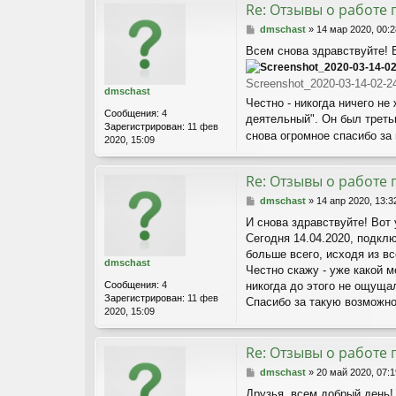
Re: Отзывы о работе 
С
dmschast
»
14 мар 2020, 00:2
о
Всем снова здравствуйте! 
о
б
щ
Screenshot_2020-03-14-02-2
dmschast
е
Честно - никогда ничего н
н
Сообщения:
4
деятельный". Он был треть
и
Зарегистрирован:
11 фев
е
снова огромное спасибо за
2020, 15:09
Re: Отзывы о работе 
С
dmschast
»
14 апр 2020, 13:3
о
И снова здравствуйте! Вот 
о
Сегодня 14.04.2020, подкл
б
щ
больше всего, исходя из 
dmschast
е
Честно скажу - уже какой м
н
Сообщения:
4
никогда до этого не ощуща
и
Зарегистрирован:
11 фев
Спасибо за такую возможно
е
2020, 15:09
Re: Отзывы о работе 
С
dmschast
»
20 май 2020, 07:1
о
Друзья, всем добрый день!