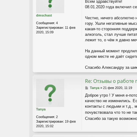
Всем здравствуйте!
о
08.01.2020 года включил се
б
щ
dmschast
е
Честно, ничего абсолютно 
н
Сообщения:
4
гору. Ушли негативные мыс
и
Зарегистрирован:
11 фев
какая-то сторонняя поддер
е
2020, 15:09
алкоголь, стал лучше пита
лежит то, о чём я давно ме
На данный момент продлил 
одном месте не даёт сидеть
Спасибо Александру за шик
Re: Отзывы о работе 
С
Tanya
»
21 фев 2020, 11:19
о
Доброе утро ! У меня е-пот
о
качество не изменились. Е
б
щ
контакты с людьми и т.д., 
Tanya
е
почувствовала что то не та
н
Сообщения:
2
Спасибо за такую возможно
и
Зарегистрирован:
19 фев
е
2020, 15:02