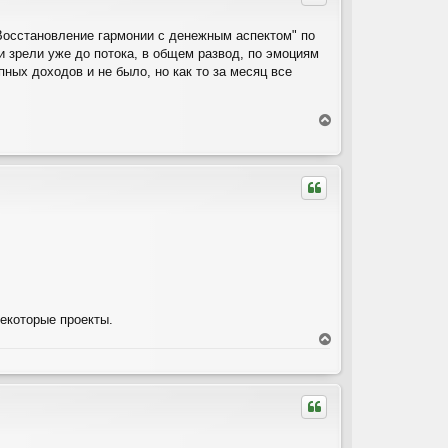
т
ь
"Восстановление гармонии с денежным аспектом" по
с
и зрели уже до потока, в общем развод, по эмоциям
я
к
пных доходов и не было, но как то за месяц все
н
а
ч
В
а
е
л
р
у
н
у
т
ь
с
я
к
н
а
ч
екоторые проекты.
а
В
л
е
у
р
н
у
т
ь