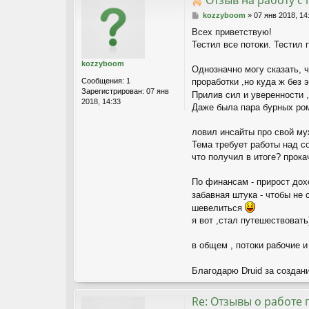
Отзыв на работу с 
С
kozzyboom
»
07 янв 2018, 14
о
Всех приветствую!
о
Тестил все потоки. Тестил 
б
щ
kozzyboom
е
Однозначно могу сказать, 
н
Сообщения:
1
проработки ,но куда ж без э
и
Зарегистрирован:
07 янв
Прилив сил и уверенности 
е
2018, 14:33
Даже была пара бурных ро
ловил инсайты про свой муж
Тема требует работы над со
что получил в итоге? прок
По финансам - прирост дохо
забавная штука - чтобы не
шевелиться
я вот ,стал путешествовать
в общем , потоки рабочие 
Благодарю Druid за создан
Re: Отзывы о работе 