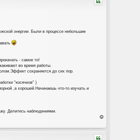
у
т
ь
с
я
к
н
мужской энергии. Были в процессе небольшие
а
ч
тавать
а
л
у
рокачать - самое то!
скакивают во время работы.
полом.Эффект сохраняется до сих пор.
ботки "косячков" )
орной ,а хорошей.Начинаешь что-то изучать и
ушку. Делитесь наблюдениями.
В
е
р
н
у