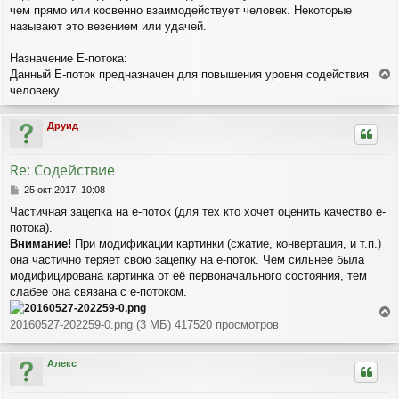
н
чем прямо или косвенно взаимодействует человек. Некоторые
и
называют это везением или удачей.
е
Назначение Е-потока:
Данный Е-поток предназначен для повышения уровня содействия
е
человеку.
р
н
Друид
у
т
ь
Re: Содействие
с
я
С
25 окт 2017, 10:08
к
о
Частичная зацепка на е-поток (для тех кто хочет оценить качество е-
о
н
потока).
б
а
щ
Внимание!
При модификации картинки (сжатие, конвертация, и т.п.)
ч
е
а
она частично теряет свою зацепку на е-поток. Чем сильнее была
н
л
модифицирована картинка от её первоначального состояния, тем
и
у
слабее она связана с е-потоком.
е
20160527-202259-0.png (3 МБ) 417520 просмотров
е
р
н
Алекс
у
т
ь