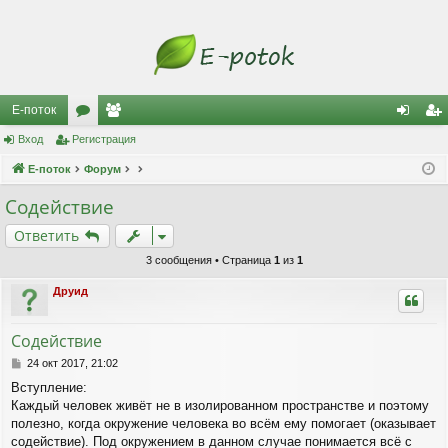
Е-поток
Вход
Регистрация
ор
ол
хо
ег
Е-поток
ум
Форум
ьз
д
ис
ы
ов
тр
Содействие
ат
ац
Ответить
ел
ия
3 сообщения • Страница
1
из
1
и
Друид
Содействие
С
24 окт 2017, 21:02
о
Вступление:
о
Каждый человек живёт не в изолированном пространстве и поэтому
б
щ
полезно, когда окружение человека во всём ему помогает (оказывает
е
содействие). Под окружением в данном случае понимается всё с