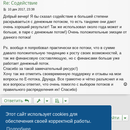
Re: Содействие
с
я
С
10 дек 2017, 23:38
к
о
Добрый вечер! Я бы сказал содействие в большей степени
о
н
раскрываеться с денежным потоком, то есть тандеме они дают
б
а
щ
очень хороший результат! Так же использовал около года может и
ч
е
а
больше, в паре с денежным потом!) Очень положительные эмоции от
н
л
данного потока!
и
у
е
Ps. вообще я попробовал практически все потоки, что в сумме
давало положительную тенденцию к росту своих возможностей, а
так же финансовую составляющую, но с финансами больше уже
работает денежный поток.
Спасибо за такой замечательный ресурс!)
Хочу так же отметить своевременную поддержку и отзывы на мои
вопросы по Е-потока, Друида. Все грамотно и чётко разъяснил и на
все вопросы ответил, что очень помогло с выбором потоков и
е
правильного распределения их! Спасибо)
р
н
Ответить
у
т
3 сообщения • Страница
1
из
1
ь
Этот сайт использует cookies для
с
Перейти
обеспечения своей корректной работы.
я
к
Подробнее