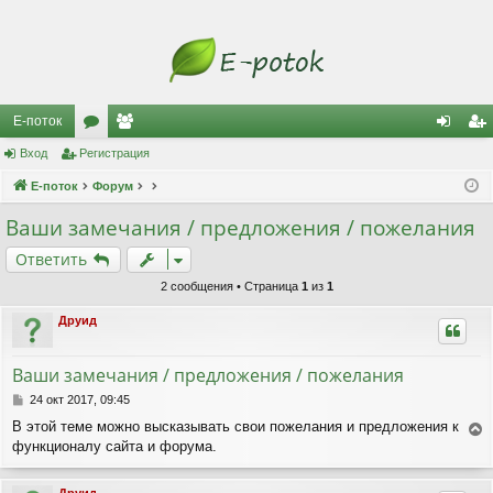
Е-поток
Вход
Регистрация
ор
ол
хо
ег
Е-поток
ум
Форум
ьз
д
ис
ы
ов
тр
Ваши замечания / предложения / пожелания
ат
ац
Ответить
ел
ия
2 сообщения • Страница
1
из
1
и
Друид
Ваши замечания / предложения / пожелания
С
24 окт 2017, 09:45
о
В этой теме можно высказывать свои пожелания и предложения к
о
функционалу сайта и форума.
е
б
р
щ
е
н