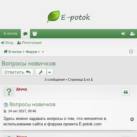
Е-поток
Вход
Регистрация
ор
ол
хо
ег
Е-поток
ум
Форум
ьз
д
ис
ы
ов
тр
Вопросы новичков
ат
ац
Ответить
ел
ия
3 сообщения • Страница
1
из
1
и
Друид
Вопросы новичков
С
24 окт 2017, 09:46
о
Здесь можно задавать вопросы о том, что непонятно в
о
использовании сайта и форума проекта E-potok.com
е
б
р
щ
е
н