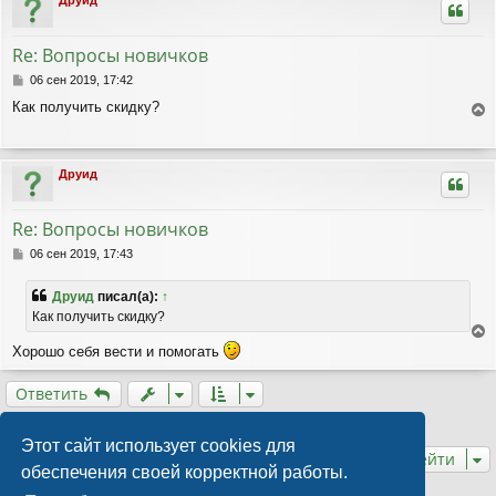
Друид
н
у
и
т
е
ь
Re: Вопросы новичков
с
я
С
06 сен 2019, 17:42
к
о
Как получить скидку?
о
н
е
б
а
р
щ
ч
е
н
а
Друид
н
у
л
и
т
у
е
ь
Re: Вопросы новичков
с
я
С
06 сен 2019, 17:43
к
о
о
н
Друид
писал(а):
↑
б
а
Как получить скидку?
щ
ч
е
а
е
Хорошо себя вести и помогать
н
л
р
и
у
н
е
Ответить
у
т
3 сообщения • Страница
1
из
1
ь
Этот сайт использует cookies для
с
Перейти
обеспечения своей корректной работы.
я
к