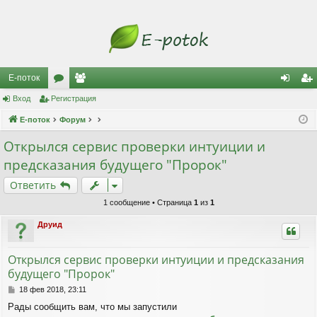
Е-поток
Вход
Регистрация
ор
ол
хо
ег
Е-поток
ум
Форум
ьз
д
ис
ы
ов
тр
Открылся сервис проверки интуиции и
предсказания будущего "Пророк"
ат
ац
Ответить
ел
ия
1 сообщение • Страница
1
из
1
и
Друид
Открылся сервис проверки интуиции и предсказания
будущего "Пророк"
С
18 фев 2018, 23:11
о
Рады сообщить вам, что мы запустили
о