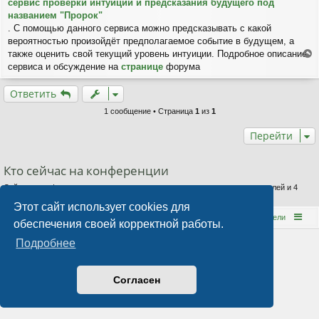
сервис проверки интуиции и предсказания будущего под
б
щ
названием "Пророк"
е
. С помощью данного сервиса можно предсказывать с какой
н
вероятностью произойдёт предполагаемое событие в будущем, а
и
также оценить свой текущий уровень интуиции. Подробное описание
е
е
сервиса и обсуждение на
странице
форума
р
н
Ответить
у
т
1 сообщение • Страница
1
из
1
ь
с
Перейти
я
к
Кто сейчас на конференции
н
а
Сейчас этот форум просматривают: нет зарегистрированных пользователей и 4
ч
гостя
а
Этот сайт использует cookies для
л
Е-поток
Форум
Наша команда
Пользователи
обеспечения своей корректной работы.
у
Подробнее
Согласен