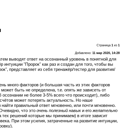
ы
Страница
1
из
1
Добавлено:
11 мар 2020, 14:28
тем выводят ответ на осознанный уровень в понятной для
 интуиции "Пророк" как раз и создан для того, чтобы вы
ок", представляет из себя тренажёр/тестер для развития/
нь много факторов (и большая часть из этих факторов
может быть не определена, т.е. опять же зависеть от
об осознании не более 3-5% всего что происходит), либо
дсчётов может потерять актуальность. Но наше
найти правильный ответ мгновенно, или почти мгновенно.
 Очевидно, что это
очень полезный навык
и его
желательно
ра тех решений которые мы принимаем) в итоге зависит
века. При этом усилия, затраченные на развитие интуиции,
ровку).