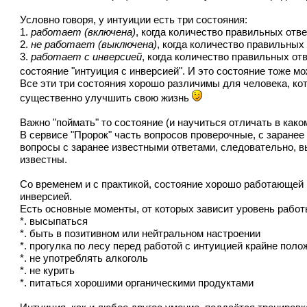
Условно говоря, у интуиции есть три состояния:
1.
работает (включена)
, когда количество правильных отв
2.
не работает (выключена)
, когда количество правильных
3.
работает с инверсией
, когда количество правильных от
состояние "интуиция с инверсией". И это состояние тоже 
Все эти три состояния хорошо различимы для человека, ко
существенно улучшить свою жизнь
Важно "поймать" то состояние (и научиться отличать в как
В сервисе "Пророк" часть вопросов проверочные, с заранее
вопросы с заранее известными ответами, следовательно, вы
известны.
Со временем и с практикой, состояние хорошо работающей и
инверсией.
Есть основные моменты, от которых зависит уровень работ
*. высыпаться
*. быть в позитивном или нейтральном настроении
*. прогулка по лесу перед работой с интуицией крайне пол
*. не употреблять алкоголь
*. не курить
*. питаться хорошими органическими продуктами