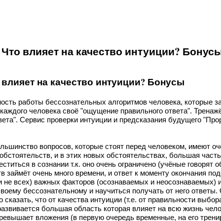
 Что влияет на качество интуиции? Бонус
о влияет на качество интуиции? Бонусы
ость работы бессознательных алгоритмов человека, которые за
каждого человека своё "ощущение правильного ответа". Тренажёр
ета". Сервис проверки интуиции и предсказания будущего "Прор
льшинство вопросов, которые стоят перед человеком, имеют оче
обстоятельств, и в этих новых обстоятельствах, большая часть 
еститься в сознании т.к. оно очень ограничено (учёные говорят 
в займёт очень много времени, и ответ к моменту окончания по
 не всех) важных факторов (осознаваемых и неосознаваемых) и 
воему бессознательному и научиться получать от него ответы.
 сказать, что от качества интуиции (т.е. от правильности выбо
развивается большая область которая влияет на всю жизнь чело
ревышает вложения (в первую очередь временные, на его трени