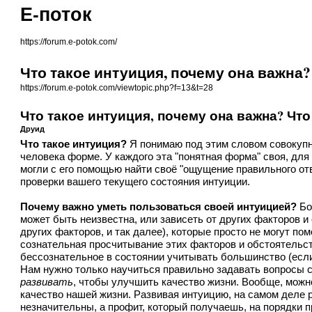
Е-поток
https://forum.e-potok.com/
Что такое интуиция, почему она важна?
https://forum.e-potok.com/viewtopic.php?f=13&t=28
Что такое интуиция, почему она важна? Чт
Друид
Что такое интуиция?
Я понимаю под этим словом совокупн
человека форме. У каждого эта "понятная форма" своя, для 
могли с его помощью найти своё "ощущение правильного отв
проверки вашего текущего состояния интуиции.
Почему важно уметь пользоваться своей интуицией?
Бо
может быть неизвестна, или зависеть от других факторов и 
других факторов, и так далее), которые просто не могут пом
сознательная просчитывание этих факторов и обстоятельст
бессознательное в состоянии учитывать большинство (если
Нам нужно только научиться правильно задавать вопросы с
развивать
, чтобы улучшить качество жизни. Вообще, можно
качество нашей жизни. Развивая интуицию, на самом деле 
незначительны, а профит, который получаешь, на порядки п