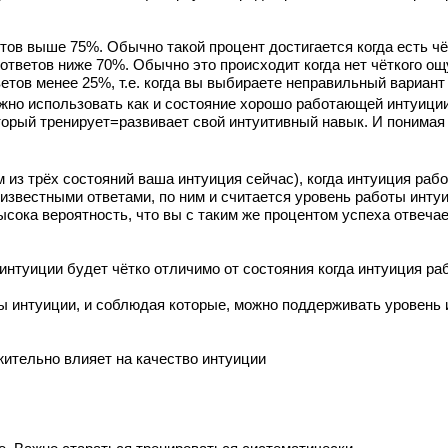
етов выше 75%. Обычно такой процент достигается когда есть ч
 ответов ниже 70%. Обычно это происходит когда нет чёткого ощ
ветов менее 25%, т.е. когда вы выбираете неправильный вариан
можно использовать как и состояние хорошо работающей интуици
торый тренирует=развивает свой интуитивный навык. И понимая 
ом из трёх состояний ваша интуиция сейчас), когда интуиция ра
 известными ответами, по ним и считается уровень работы инту
сока вероятность, что вы с таким же процентом успеха отвечает
нтуиции будет чётко отличимо от состояния когда интуиция раб
ы интуиции, и соблюдая которые, можно поддерживать уровень 
ожительно влияет на качество интуиции