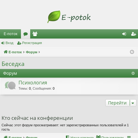
Е-поток
Вход
Регистрация
ор
ол
хо
ег
Е-поток
ум
Форум
ьз
д
ис
ы
ов
тр
Беседка
ат
ац
Форум
ел
ия
Психология
Темы
:
0
,
Сообщения
:
0
и
Перейти
Кто сейчас на конференции
Сейчас этот форум просматривают: нет зарегистрированных пользователей и 1
гость
Е-поток
Форум
Наша команда
Пользователи