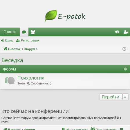
Е-поток
Вход
Регистрация
ор
ол
хо
ег
Е-поток
ум
Форум
ьз
д
ис
ы
ов
тр
Беседка
ат
ац
Форум
ел
ия
Психология
Темы
:
0
,
Сообщения
:
0
и
Перейти
Кто сейчас на конференции
Сейчас этот форум просматривают: нет зарегистрированных пользователей и 1
гость
Е-поток
Форум
Наша команда
Пользователи