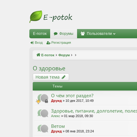
Е-поток
Форумы
Пользователи
Вход
Регистрация
Е-поток
Форум
О здоровье
Новая тема
Темы
О чём этот раздел?
Друид
» 10 дек 2017, 10:49
Здоровье, питание, долголетие, поле
Алекс
» 01 мар 2018, 09:30
Ветом
Друид
» 08 янв 2018, 23:24