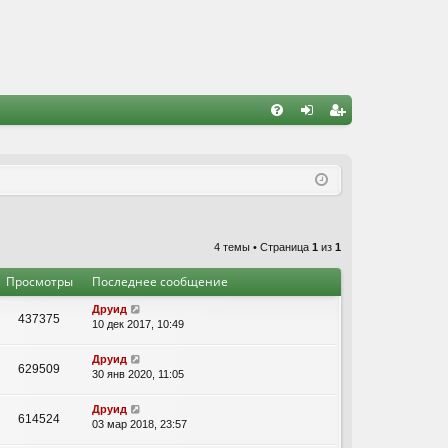
FA
хо
ег
Q
д
ис
тр
ац
4 темы • Страница
1
из
1
ия
Просмотры
Последнее сообщение
Друид
437375
10 дек 2017, 10:49
Друид
629509
30 янв 2020, 11:05
Друид
614524
03 мар 2018, 23:57