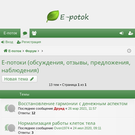
Е-поток
Вход
Регистрация
ор
ол
хо
ег
Е-поток
ум
Форум
ьз
д
ис
ы
ов
тр
Е-потоки (обсуждения, отзывы, предложения,
наблюдения)
ат
ац
Новая тема
ел
ия
13 тем • Страница
1
из
1
и
Темы
Восстановление гармонии с денежным аспектом
Последнее сообщение
Друид
«
26 мар 2021, 11:57
Ответы:
12
Нормализация работы клеток тела
Последнее сообщение
Oven1974
«
24 июл 2020, 09:11
Ответы:
3