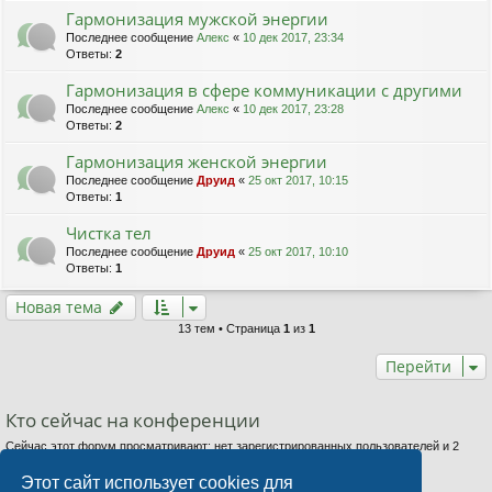
Гармонизация мужской энергии
Последнее сообщение
Алекс
«
10 дек 2017, 23:34
Ответы:
2
Гармонизация в сфере коммуникации с другими
Последнее сообщение
Алекс
«
10 дек 2017, 23:28
Ответы:
2
Гармонизация женской энергии
Последнее сообщение
Друид
«
25 окт 2017, 10:15
Ответы:
1
Чистка тел
Последнее сообщение
Друид
«
25 окт 2017, 10:10
Ответы:
1
Новая тема
13 тем • Страница
1
из
1
Перейти
Кто сейчас на конференции
Сейчас этот форум просматривают: нет зарегистрированных пользователей и 2
гостя
Этот сайт использует cookies для