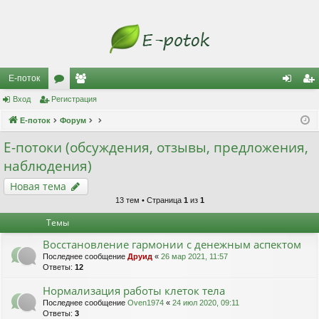
Е-поток
Вход
Регистрация
ор
ол
хо
ег
Е-поток
ум
Форум
ьз
д
ис
ы
ов
тр
Е-потоки (обсуждения, отзывы, предложения,
наблюдения)
ат
ац
Новая тема
ел
ия
13 тем • Страница
1
из
1
и
Темы
Восстановление гармонии с денежным аспектом
Последнее сообщение
Друид
«
26 мар 2021, 11:57
Ответы:
12
Нормализация работы клеток тела
Последнее сообщение
Oven1974
«
24 июл 2020, 09:11
Ответы:
3