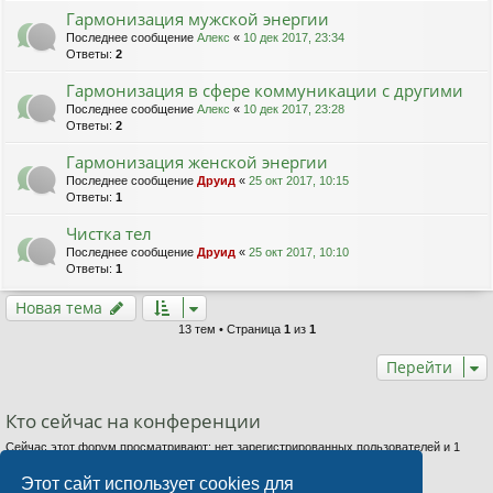
Гармонизация мужской энергии
Последнее сообщение
Алекс
«
10 дек 2017, 23:34
Ответы:
2
Гармонизация в сфере коммуникации с другими
Последнее сообщение
Алекс
«
10 дек 2017, 23:28
Ответы:
2
Гармонизация женской энергии
Последнее сообщение
Друид
«
25 окт 2017, 10:15
Ответы:
1
Чистка тел
Последнее сообщение
Друид
«
25 окт 2017, 10:10
Ответы:
1
Новая тема
13 тем • Страница
1
из
1
Перейти
Кто сейчас на конференции
Сейчас этот форум просматривают: нет зарегистрированных пользователей и 1
гость
Этот сайт использует cookies для