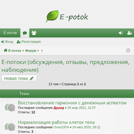
Е-поток
Вход
Регистрация
ор
ол
хо
ег
Е-поток
ум
Форум
ьз
д
ис
ы
ов
тр
Е-потоки (обсуждения, отзывы, предложения,
наблюдения)
ат
ац
Новая тема
ел
ия
13 тем • Страница
1
из
1
и
Темы
Восстановление гармонии с денежным аспектом
Последнее сообщение
Друид
«
26 мар 2021, 11:57
Ответы:
12
Нормализация работы клеток тела
Последнее сообщение
Oven1974
«
24 июл 2020, 09:11
Ответы:
3