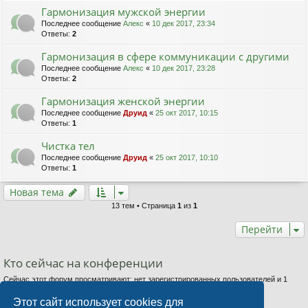
Гармонизация мужской энергии
Последнее сообщение
Алекс
«
10 дек 2017, 23:34
Ответы:
2
Гармонизация в сфере коммуникации с другими
Последнее сообщение
Алекс
«
10 дек 2017, 23:28
Ответы:
2
Гармонизация женской энергии
Последнее сообщение
Друид
«
25 окт 2017, 10:15
Ответы:
1
Чистка тел
Последнее сообщение
Друид
«
25 окт 2017, 10:10
Ответы:
1
Новая тема
13 тем • Страница
1
из
1
Перейти
Кто сейчас на конференции
Сейчас этот форум просматривают: нет зарегистрированных пользователей и 1
гость
Этот сайт использует cookies для