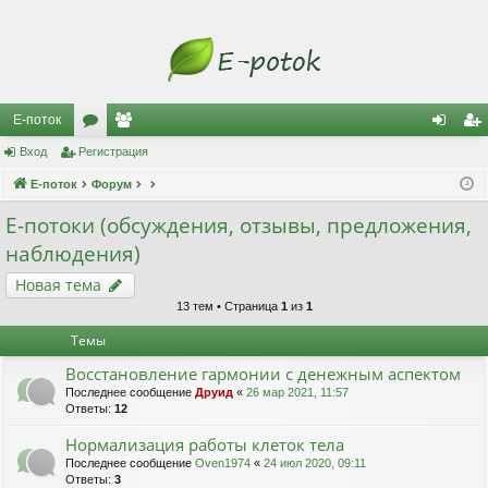
Е-поток
Вход
Регистрация
ор
ол
хо
ег
Е-поток
ум
Форум
ьз
д
ис
ы
ов
тр
Е-потоки (обсуждения, отзывы, предложения,
наблюдения)
ат
ац
Новая тема
ел
ия
13 тем • Страница
1
из
1
и
Темы
Восстановление гармонии с денежным аспектом
Последнее сообщение
Друид
«
26 мар 2021, 11:57
Ответы:
12
Нормализация работы клеток тела
Последнее сообщение
Oven1974
«
24 июл 2020, 09:11
Ответы:
3