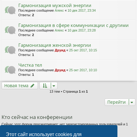
Гармонизация мужской энергии
Последнее сообщение
Алекс
«
10 дек 2017, 23:34
Ответы:
2
Гармонизация в сфере коммуникации с другими
Последнее сообщение
Алекс
«
10 дек 2017, 23:28
Ответы:
2
Гармонизация женской энергии
Последнее сообщение
Друид
«
25 окт 2017, 10:15
Ответы:
1
Чистка тел
Последнее сообщение
Друид
«
25 окт 2017, 10:10
Ответы:
1
Новая тема
13 тем • Страница
1
из
1
Перейти
Кто сейчас на конференции
Сейчас этот форум просматривают: нет зарегистрированных пользователей и 1
гость
Этот сайт использует cookies для