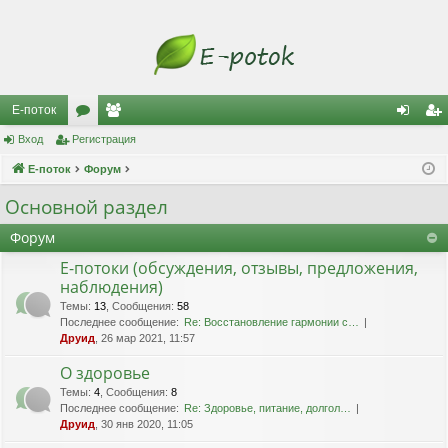
Е-поток
Вход
Регистрация
ор
ол
хо
ег
Е-поток
ум
Форум
ьз
д
ис
ы
ов
тр
Основной раздел
ат
ац
Форум
ел
ия
Е-потоки (обсуждения, отзывы, предложения,
наблюдения)
и
Темы
:
13
,
Сообщения
:
58
Последнее сообщение:
Re: Восстановление гармонии с…
Друид
, 26 мар 2021, 11:57
О здоровье
Темы
:
4
,
Сообщения
:
8
Последнее сообщение:
Re: Здоровье, питание, долгол…
Друид
, 30 янв 2020, 11:05