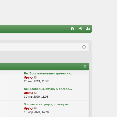
FA
хо
ег
Q
д
ис
тр
ац
ия
Re: Восстановление гармонии с…
П
Друид
е
26 мар 2021, 11:57
р
Re: Здоровье, питание, долгол…
е
П
Друид
й
е
30 янв 2020, 11:05
т
р
и
Что такое интуиция, почему он…
е
к
П
Друид
й
п
е
11 мар 2020, 14:28
т
о
р
и
с