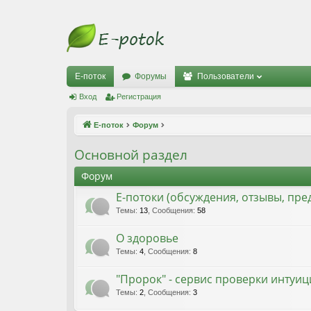
Е-поток
Форумы
Пользователи
Вход
Регистрация
Е-поток
Форум
Основной раздел
Форум
Е-потоки (обсуждения, отзывы, пр
Темы
:
13
,
Сообщения
:
58
О здоровье
Темы
:
4
,
Сообщения
:
8
"Пророк" - сервис проверки интуи
Темы
:
2
,
Сообщения
:
3