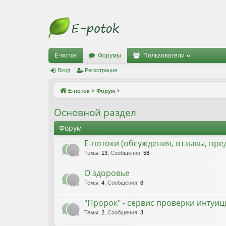
Е-поток
Форумы
Пользователи
Вход
Регистрация
Е-поток
Форум
Основной раздел
Форум
Е-потоки (обсуждения, отзывы, пр
Темы
:
13
,
Сообщения
:
58
О здоровье
Темы
:
4
,
Сообщения
:
8
"Пророк" - сервис проверки интуи
Темы
:
2
,
Сообщения
:
3