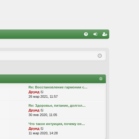
FA
хо
ег
Q
д
ис
тр
ац
ия
Re: Восстановление гармонии с…
П
Друид
е
26 мар 2021, 11:57
р
Re: Здоровье, питание, долгол…
е
П
Друид
й
е
30 янв 2020, 11:05
т
р
и
Что такое интуиция, почему он…
е
к
П
Друид
й
п
е
11 мар 2020, 14:28
т
о
р
и
с