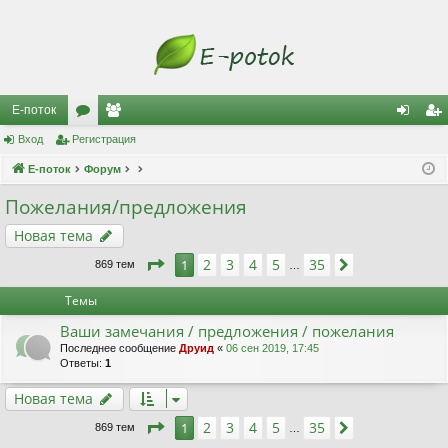
Е-поток
Вход
Регистрация
ор
ол
хо
ег
Е-поток
ум
Форум
ьз
д
ис
ы
ов
тр
Пожелания/предложения
ат
ац
Новая тема
ел
ия
Страница
1
из
35
2
3
4
5
35
1
След.
869 тем
…
и
Темы
Ваши замечания / предложения / пожелания
Последнее сообщение
Друид
«
06 сен 2019, 17:45
Ответы:
1
Новая тема
Страница
1
из
35
2
3
4
5
35
1
След.
869 тем
…