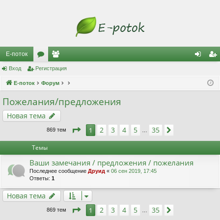
Е-поток
Вход
Регистрация
ор
ол
хо
ег
Е-поток
ум
Форум
ьз
д
ис
ы
ов
тр
Пожелания/предложения
ат
ац
Новая тема
ел
ия
Страница
1
из
35
2
3
4
5
35
1
След.
869 тем
…
и
Темы
Ваши замечания / предложения / пожелания
Последнее сообщение
Друид
«
06 сен 2019, 17:45
Ответы:
1
Новая тема
Страница
1
из
35
2
3
4
5
35
1
След.
869 тем
…