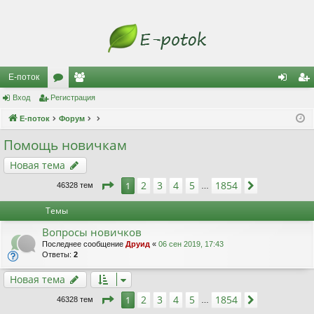
Е-поток
Вход
Регистрация
ор
ол
хо
ег
Е-поток
ум
Форум
ьз
д
ис
ы
ов
тр
Помощь новичкам
ат
ац
Новая тема
ел
ия
Страница
1
из
1854
2
3
4
5
1854
1
След.
46328 тем
…
и
Темы
Вопросы новичков
Последнее сообщение
Друид
«
06 сен 2019, 17:43
Ответы:
2
Новая тема
Страница
1
из
1854
2
3
4
5
1854
1
След.
46328 тем
…