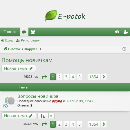
Е-поток
Вход
Регистрация
ор
ол
хо
ег
Е-поток
ум
Форум
ьз
д
ис
ы
ов
тр
Помощь новичкам
ат
ац
Новая тема
ел
ия
Страница
1
из
1854
2
3
4
5
1854
1
След.
46328 тем
…
и
Темы
Вопросы новичков
Последнее сообщение
Друид
«
06 сен 2019, 17:43
Ответы:
2
Новая тема
Страница
1
из
1854
2
3
4
5
1854
1
След.
46328 тем
…