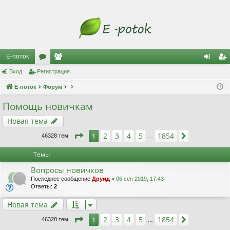
Е-поток
Вход
Регистрация
ор
ол
хо
ег
Е-поток
ум
Форум
ьз
д
ис
ы
ов
тр
Помощь новичкам
ат
ац
Новая тема
ел
ия
Страница
1
из
1854
2
3
4
5
1854
1
След.
46328 тем
…
и
Темы
Вопросы новичков
Последнее сообщение
Друид
«
06 сен 2019, 17:43
Ответы:
2
Новая тема
Страница
1
из
1854
2
3
4
5
1854
1
След.
46328 тем
…