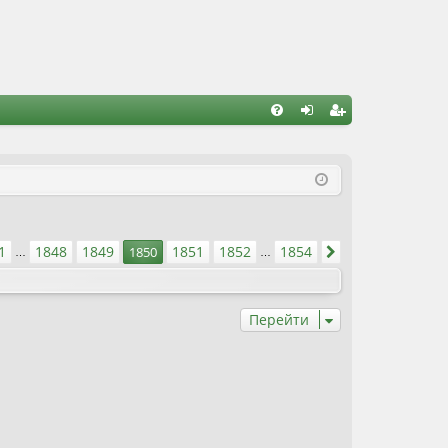
FA
хо
ег
Q
д
ис
тр
ац
ница
1850
из
1854
1
1848
1849
1851
1852
1854
ред.
1850
След.
…
…
ия
Перейти