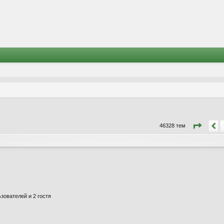
Стра
П
46328 тем
зователей и 2 гостя