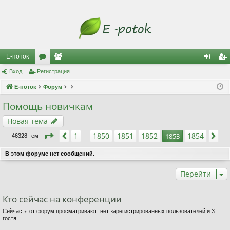
Е-поток
Вход
Регистрация
ор
ол
хо
ег
Е-поток
ум
Форум
ьз
д
ис
ы
ов
тр
Помощь новичкам
ат
ац
Новая тема
ел
ия
Страница
1853
из
1854
1
1850
1851
1852
1854
Пред.
1853
Сл
46328 тем
…
и
В этом форуме нет сообщений.
Перейти
Кто сейчас на конференции
Сейчас этот форум просматривают: нет зарегистрированных пользователей и 3
гостя