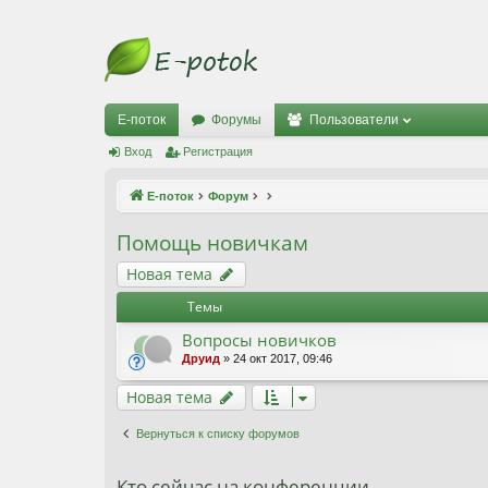
Е-поток
Форумы
Пользователи
Вход
Регистрация
Е-поток
Форум
Помощь новичкам
Новая тема
Темы
Вопросы новичков
Друид
» 24 окт 2017, 09:46
Новая тема
Вернуться к списку форумов
Кто сейчас на конференции