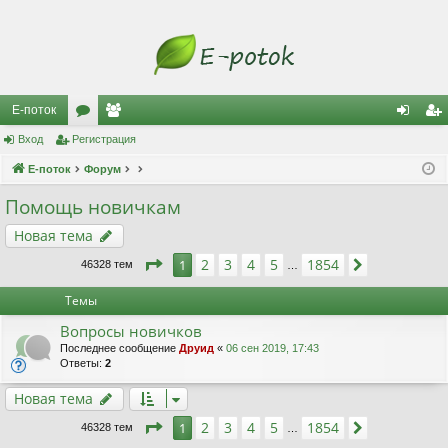
Е-поток
Вход
Регистрация
ор
ол
хо
ег
Е-поток
ум
Форум
ьз
д
ис
ы
ов
тр
Помощь новичкам
ат
ац
Новая тема
ел
ия
Страница
1
из
1854
2
3
4
5
1854
1
След.
46328 тем
…
и
Темы
Вопросы новичков
Последнее сообщение
Друид
«
06 сен 2019, 17:43
Ответы:
2
Новая тема
Страница
1
из
1854
2
3
4
5
1854
1
След.
46328 тем
…