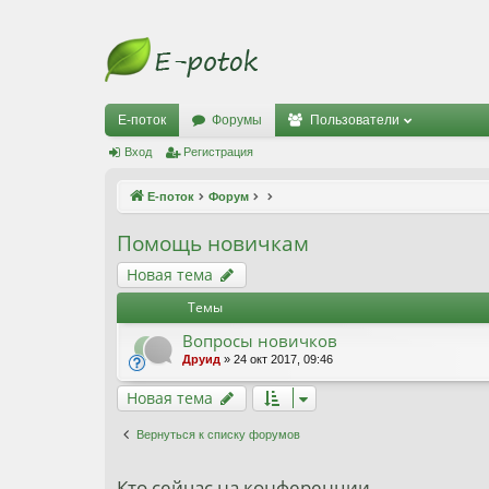
Е-поток
Форумы
Пользователи
Вход
Регистрация
Е-поток
Форум
Помощь новичкам
Новая тема
Темы
Вопросы новичков
Друид
» 24 окт 2017, 09:46
Новая тема
Вернуться к списку форумов
Кто сейчас на конференции