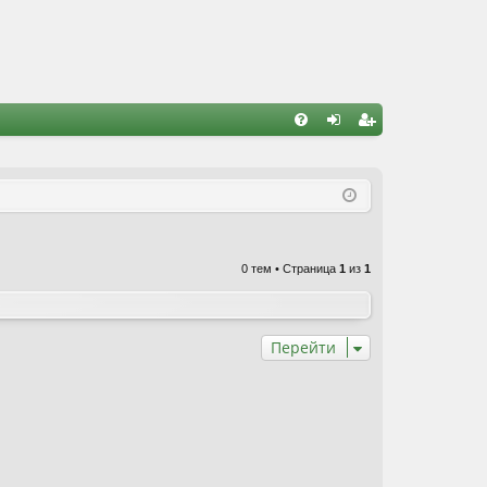
FA
хо
ег
Q
д
ис
тр
ац
0 тем • Страница
1
из
1
ия
Перейти