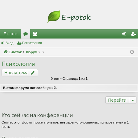
Е-поток
Вход
Регистрация
ор
ол
хо
ег
Е-поток
ум
Форум
ьз
д
ис
ы
ов
тр
Психология
ат
ац
Новая тема
0 тем • Страница
1
из
1
ел
ия
В этом форуме нет сообщений.
и
Перейти
Кто сейчас на конференции
Сейчас этот форум просматривают: нет зарегистрированных пользователей и 1
гость