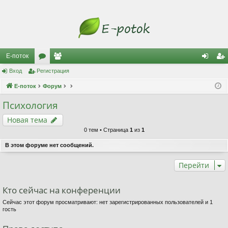
Е-поток
Вход
Регистрация
ор
ол
хо
ег
Е-поток
ум
Форум
ьз
д
ис
ы
ов
тр
Психология
ат
ац
Новая тема
0 тем • Страница
1
из
1
ел
ия
В этом форуме нет сообщений.
и
Перейти
Кто сейчас на конференции
Сейчас этот форум просматривают: нет зарегистрированных пользователей и 1
гость