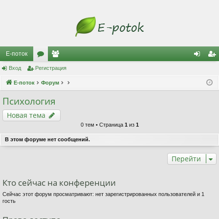
Е-поток
Вход
Регистрация
ор
ол
хо
ег
Е-поток
ум
Форум
ьз
д
ис
ы
ов
тр
Психология
ат
ац
Новая тема
0 тем • Страница
1
из
1
ел
ия
В этом форуме нет сообщений.
и
Перейти
Кто сейчас на конференции
Сейчас этот форум просматривают: нет зарегистрированных пользователей и 1
гость