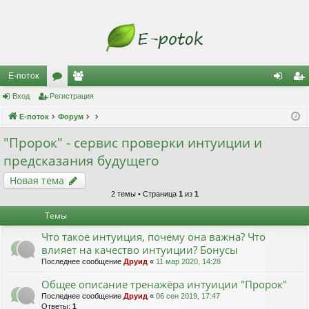
Е-поток
Вход
Регистрация
ор
ол
хо
ег
Е-поток
ум
Форум
ьз
д
ис
ы
ов
тр
"Пророк" - сервис проверки интуиции и
предсказания будущего
ат
ац
Новая тема
ел
ия
2 темы • Страница
1
из
1
и
Темы
Что такое интуиция, почему она важна? Что
влияет на качество интуиции? Бонусы
Последнее сообщение
Друид
«
11 мар 2020, 14:28
Общее описание тренажёра интуиции "Пророк"
Последнее сообщение
Друид
«
06 сен 2019, 17:47
Ответы:
1