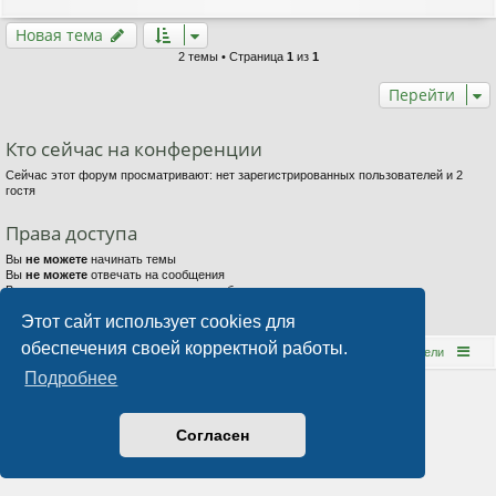
Новая тема
2 темы • Страница
1
из
1
Перейти
Кто сейчас на конференции
Сейчас этот форум просматривают: нет зарегистрированных пользователей и 2
гостя
Права доступа
Вы
не можете
начинать темы
Вы
не можете
отвечать на сообщения
Вы
не можете
редактировать свои сообщения
Вы
не можете
удалять свои сообщения
Этот сайт использует cookies для
Вы
не можете
добавлять вложения
обеспечения своей корректной работы.
Е-поток
Форум
Наша команда
Пользователи
Подробнее
Согласен