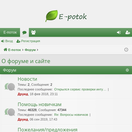
Е-поток
Вход
Регистрация
ор
ол
хо
ег
Е-поток
ум
Форум
ьз
д
ис
ы
ов
тр
О форуме и сайте
ат
ац
Форум
ел
ия
Новости
Темы
:
2
,
Сообщения
:
2
и
Последнее сообщение:
Открылся сервис проверки инту…
Друид
, 18 фев 2018, 23:11
Помощь новичкам
Темы
:
46328
,
Сообщения
:
47344
Последнее сообщение:
Re: Вопросы новичков
Друид
, 06 сен 2019, 17:43
Пожелания/предложения