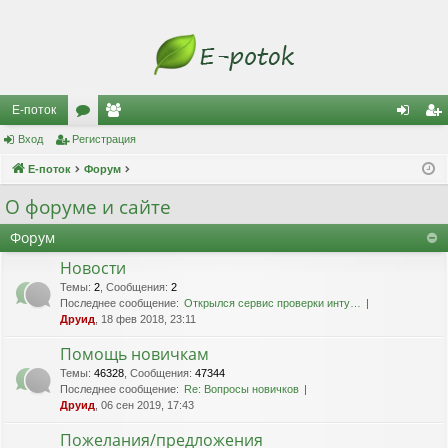
Е-поток
Вход
Регистрация
ор
ол
хо
ег
Е-поток
ум
Форум
ьз
д
ис
ы
ов
тр
О форуме и сайте
ат
ац
Форум
ел
ия
Новости
Темы
:
2
,
Сообщения
:
2
и
Последнее сообщение:
Открылся сервис проверки инту…
Друид
, 18 фев 2018, 23:11
Помощь новичкам
Темы
:
46328
,
Сообщения
:
47344
Последнее сообщение:
Re: Вопросы новичков
Друид
, 06 сен 2019, 17:43
Пожелания/предложения