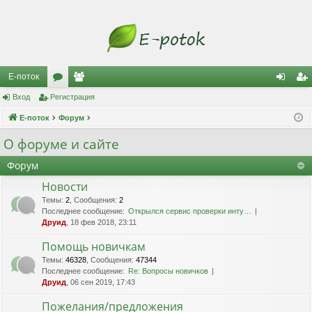
Е-поток
Вход
Регистрация
ор
ол
хо
ег
Е-поток
ум
Форум
ьз
д
ис
ы
ов
тр
О форуме и сайте
ат
ац
Форум
ел
ия
Новости
Темы
:
2
,
Сообщения
:
2
и
Последнее сообщение:
Открылся сервис проверки инту…
Друид
, 18 фев 2018, 23:11
Помощь новичкам
Темы
:
46328
,
Сообщения
:
47344
Последнее сообщение:
Re: Вопросы новичков
Друид
, 06 сен 2019, 17:43
Пожелания/предложения