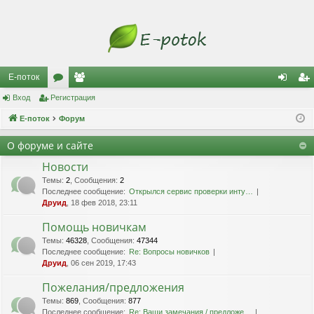
Е-поток
Вход
Регистрация
ор
ол
хо
ег
Е-поток
ум
Форум
ьз
д
ис
ы
ов
тр
О форуме и сайте
ат
ац
Новости
Темы
:
2
,
Сообщения
:
2
ел
ия
Последнее сообщение:
Открылся сервис проверки инту…
Друид
, 18 фев 2018, 23:11
и
Помощь новичкам
Темы
:
46328
,
Сообщения
:
47344
Последнее сообщение:
Re: Вопросы новичков
Друид
, 06 сен 2019, 17:43
Пожелания/предложения
Темы
:
869
,
Сообщения
:
877
Последнее сообщение:
Re: Ваши замечания / предложе…