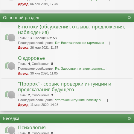
Друид
, 06 сен 2019, 17:45
Основной раздел
Е-потоки (обсуждения, отзывы, предложения,
наблюдения)
Темы
:
13
,
Сообщения
:
58
Последнее сообщение:
Re: Восстановление гармонии с…
Друид
, 26 мар 2021, 11:57
О здоровье
Темы
:
4
,
Сообщения
:
8
Последнее сообщение:
Re: Здоровье, питание, долгол…
Друид
, 30 янв 2020, 11:05
"Пророк" - сервис проверки интуиции и
предсказания будущего
Темы
:
2
,
Сообщения
:
3
Последнее сообщение:
Что такое интуиция, почему он…
Друид
, 11 мар 2020, 14:28
Беседка
Психология
Темы
:
0
,
Сообщения
:
0